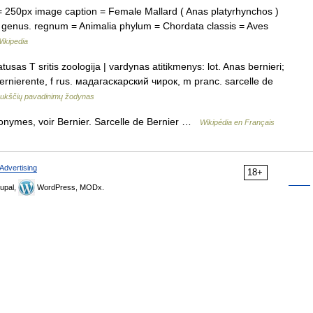
250px image caption = Female Mallard ( Anas platyrhynchos )
is genus. regnum = Animalia phylum = Chordata classis = Aves
ikipedia
sas T sritis zoologija | vardynas atitikmenys: lot. Anas bernieri;
Bernierente, f rus. мадагаскарский чирок, m pranc. sarcelle de
ukščių pavadinimų žodynas
onymes, voir Bernier. Sarcelle de Bernier …
Wikipédia en Français
Advertising
18+
upal,
WordPress, MODx.