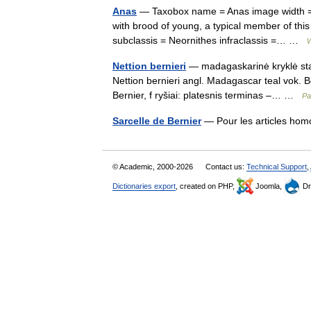
Anas
— Taxobox name = Anas image width = 
with brood of young, a typical member of th
subclassis = Neornithes infraclassis =… …
W
Nettion bernieri
— madagaskarinė kryklė statu
Nettion bernieri angl. Madagascar teal vok. 
Bernier, f ryšiai: platesnis terminas –… …
Pa
Sarcelle de Bernier
— Pour les articles hom
© Academic, 2000-2026
Contact us:
Technical Support
,
Dictionaries export
, created on PHP,
Joomla,
Dr