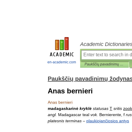
Academic Dictionarie
en-academic.com
Paukščių pavadinimų žodynas
Paukščių pavadinimų žodyna
Anas bernieri
Anas
bernieri
madagaskarinė
kryklė
statusas
T
sritis
zool
angl
.
Madagascar
teal
vok
.
Bernierente
,
f
rus
platesnis
terminas
–
plaukiojančiosios
antys