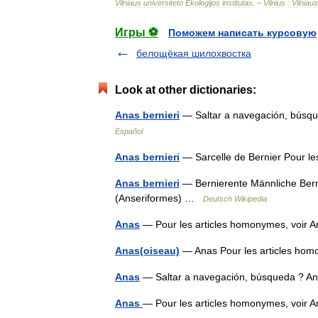
Vilniaus
universiteto
Ekologijos
institutas
. –
Vilnius
:
Vilniaus
Игры ⚽
Поможем написать курсовую
белощёкая шилохвостка
Look at other dictionaries:
Anas bernieri
— Saltar a navegación, búsq
Español
Anas bernieri
— Sarcelle de Bernier Pour l
Anas bernieri
— Bernierente Männliche Bern
(Anseriformes) …
Deutsch Wikipedia
Anas
— Pour les articles homonymes, voi
Anas(oiseau)
— Anas Pour les articles ho
Anas
— Saltar a navegación, búsqueda ? Ana
Anas
— Pour les articles homonymes, voi