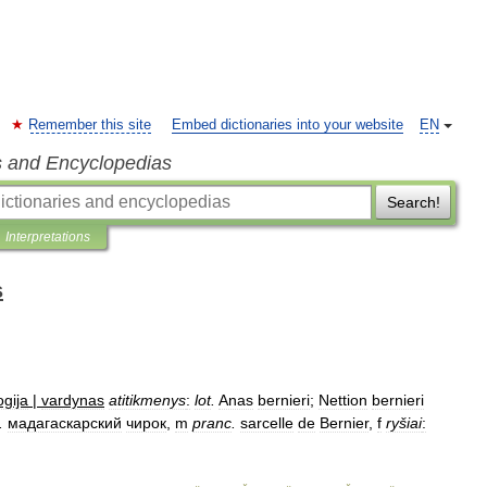
Remember this site
Embed dictionaries into your website
EN
s and Encyclopedias
Search!
Interpretations
s
ogija
|
vardynas
atitikmenys
:
lot
.
Anas
bernieri
;
Nettion
bernieri
.
мадагаскарский
чирок
,
m
pranc
.
sarcelle
de
Bernier
,
f
ryšiai
: